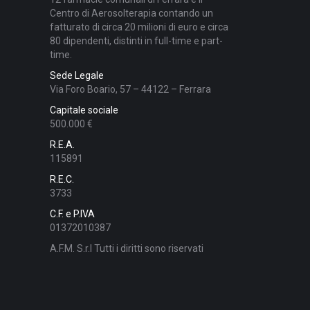
Centro di Aerosolterapia contando un
fatturato di circa 20 milioni di euro e circa
80 dipendenti, distinti in full-time e part-
time.
Sede Legale
Via Foro Boario, 57 – 44122 – Ferrara
Capitale sociale
500.000 €
R.E.A.
115891
R.E.C.
3733
C.F. e P.IVA
01372010387
A.F.M. S.r.l Tutti i diritti sono riservati