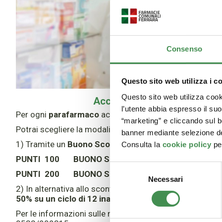
Consenso
Questo sito web utilizza i c
Questo sito web utilizza cooki
Accumulare punti è semplic
l’utente abbia espresso il su
Per ogni
parafarmaco
acquistato accumuli
1 punto pe
“marketing” e cliccando sul b
Potrai scegliere la modalità di utilizzo punti che preferis
banner mediante selezione de
1) Tramite un
Buono Sconto
: più punti accumuli, maggi
Consulta la
cookie policy
per
PUNTI 100 BUONO SCONTO € 8,00
Selezione
PUNTI 200 BUONO SCONTO € 20,00
Necessari
del
2) In alternativa allo sconto di € 20,00 puoi optare per 
consenso
50% su un ciclo di 12 inalazioni o aerosol
presso il Cen
Per le informazioni sulle modalità di accesso alle terap