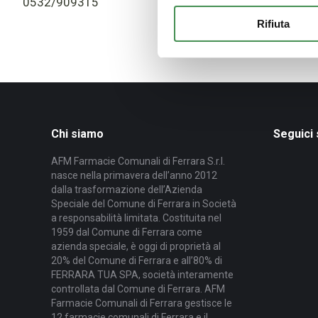
0532/909315
Rifiuta
Chi siamo
Seguici
AFM Farmacie Comunali di Ferrara S.r.l.
nasce nella primavera dell’anno 2012
dalla trasformazione dell’Azienda
Speciale del Comune di Ferrara in Società
a responsabilità limitata. Costituita nel
1959 dal Comune di Ferrara come
azienda speciale, è oggi di proprietà al
20% del Comune di Ferrara e all’80% di
FERRARA TUA SPA, società interamente
controllata dal Comune di Ferrara. AFM
Farmacie Comunali di Ferrara gestisce le
12 farmacie comunali di Ferrara e il