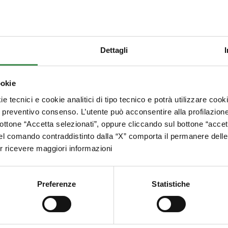
Dettagli
ookie
e tecnici e cookie analitici di tipo tecnico e potrà utilizzare cook
issimo
o preventivo consenso. L’utente può acconsentire alla profilazio
r ogni euro di spesa
.
I punti possono essere ac
ottone “Accetta selezionati”, oppure cliccando sul bottone “accett
essere utilizzati entro il 
ci:
l comando contraddistinto dalla “X” comporta il permanere delle 
Per maggiori informazioni l
ore sarà il tuo sconto
 ricevere maggiori informazioni
Preferenze
Statistiche
un
BUONO OMAGGIO del
tro di Aerosolterapia.
ie contatta il numero