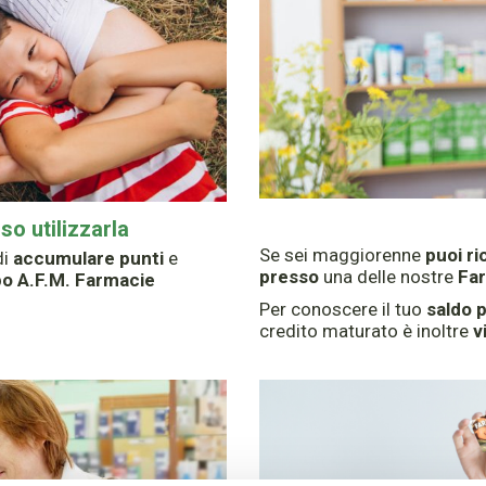
o utilizzarla
Se sei maggiorenne
puoi ri
di
accumulare punti
e
presso
una delle nostre
Far
po A.F.M. Farmacie
Per conoscere il tuo
saldo p
credito maturato è inoltre
v