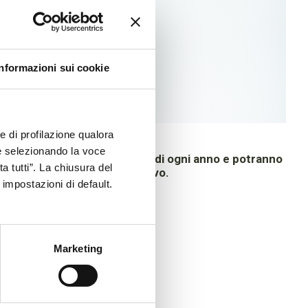
Informazioni sui cookie
ie di profilazione qualora
Validità e saldo punti
ne selezionando la voce
cumulati fino al 31 Dicembre di ogni anno e potranno
a tutti”. La chiusura del
31 Gennaio dell’anno successivo.
impostazioni di default.
eggi il regolamento
Marketing