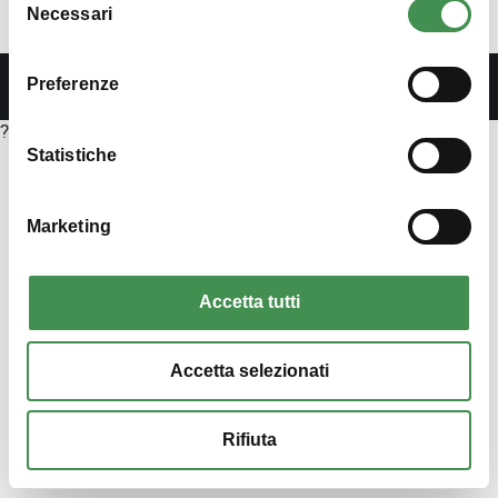
per ricevere maggiori informazioni
Necessari
del
33/2013 (testo in…
consenso
Preferenze
?>
Statistiche
Marketing
Accetta tutti
Accetta selezionati
Rifiuta