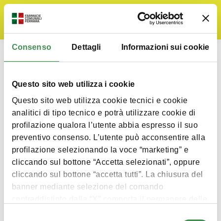
Consenso
Dettagli
Informazioni sui cookie
Atti di programmazione delle
opere pubbliche
Questo sito web utilizza i cookie
You are here:
Home
Amministrazione Trasparente
Questo sito web utilizza cookie tecnici e cookie
analitici di tipo tecnico e potrà utilizzare cookie di
profilazione qualora l’utente abbia espresso il suo
preventivo consenso. L’utente può acconsentire alla
Atti di programmazione delle opere
profilazione selezionando la voce “marketing” e
pubbliche
cliccando sul bottone “Accetta selezionati”, oppure
cliccando sul bottone “accetta tutti”. La chiusura del
By
Alessandra
12 Settembre 2019
banner mediante selezione del comando
Ultimo aggiornamento Agosto 18th, 2020 alle
contraddistinto dalla “X” comporta il permanere delle
ore 12:51 pmSezione relativa agli atti di
programmazione delle opere pubbliche, come
impostazioni di default. Consulta la
cookie policy
Selezione
indicato all’art. 38, c. 2 e 2 bis del d.lgs.