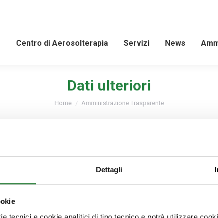
e
Centro di Aerosolterapia
Servizi
News
Ammi
Dati ulteriori
You are here:
Home
Amministrazione Trasparente
sparenza e non riconducibili a nessuna delle altre sotto-sezion
Dettagli
ookie
:07 pmSezione dove sono collocati dati, informazioni e docu
e tecnici e cookie analitici di tipo tecnico e potrà utilizzare cook