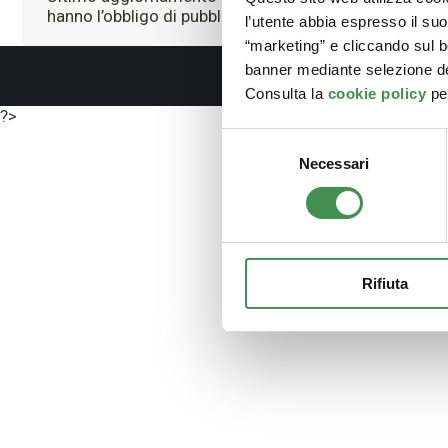
hanno l’obbligo di pubblicare ai sensi della normativa
l’utente abbia espresso il su
“marketing” e cliccando sul b
banner mediante selezione de
Consulta la
cookie policy
per
?>
Selezione
Necessari
del
consenso
Rifiuta