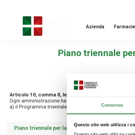
Azienda
Farmaci
Piano triennale pe
Articolo 10, comma 8, lettera a
Ogni amministrazione ha l’obbligo di pubblicare sul propr
Consenso
a) il Programma triennale per la trasparenza e l’integrità 
Questo sito web utilizza i c
Piano triennale per la prevenzione della corruzi
Questo sito web utilizza cooki