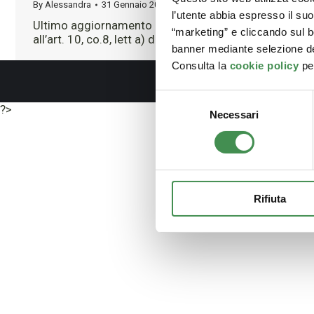
By
Alessandra
31 Gennaio 2019
l’utente abbia espresso il su
Ultimo aggiornamento Giugno 3rd, 2026 alle ore 10:19
“marketing” e cliccando sul b
all’art. 10, co.8, lett a) del d.lgs.…
banner mediante selezione de
Consulta la
cookie policy
per
Selezione
?>
Necessari
del
consenso
Rifiuta