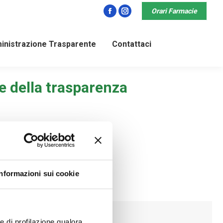
Orari Farmacie
Facebook
Instagram
nistrazione Trasparente
Contattaci
e della trasparenza
nte» di cui all’articolo 9:
Informazioni sui cookie
ie di profilazione qualora