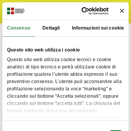
Consenso
Dettagli
Informazioni sui cookie
Tassi di assenza
You are here:
Home
Amministrazione Trasparente
Questo sito web utilizza i cookie
Questo sito web utilizza cookie tecnici e cookie
analitici di tipo tecnico e potrà utilizzare cookie di
profilazione qualora l’utente abbia espresso il suo
Articolo 16 , comma 3
– Obblighi di
preventivo consenso. L’utente può acconsentire alla
pubblicazione concernenti la dotazione organica
e il costo del personale con rapporto di lavoro a
profilazione selezionando la voce “marketing” e
tempo indeterminatoa
cliccando sul bottone “Accetta selezionati”, oppure
3. Le pubbliche amministrazioni pubblicano
cliccando sul bottone “accetta tutti”. La chiusura del
trimestralmente i dati relativi ai tassi di assenza
banner mediante selezione del comando
del personale distinti per uffici di livello
dirigenziale.
contraddistinto dalla “X” comporta il permanere delle
impostazioni di default. Consulta la
cookie policy
Selezione