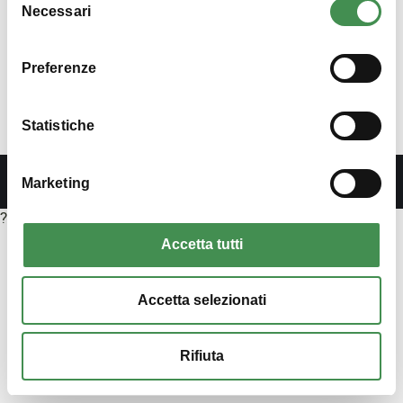
per ricevere maggiori informazioni
Necessari
del
Tassi di assenza
consenso
By
Alessandra
26 Febbraio 2020
Preferenze
Ultimo aggiornamento Giugno 10th, 2026 alle
ore 12:56 pmQuesta sezione presenta i dati e
le informazioni secondo quanto disposto
Statistiche
dall’art. 16, comma 3 del D.lgs.vo n.33/2013.
Marketing
?>
Accetta tutti
Accetta selezionati
Rifiuta