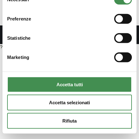
del
indicatori di realizzazione delle opere pubbliche,
consenso
come indicato all’art. 38, c. 2 del d.lgs.
33/2013 (testo in…
Preferenze
Statistiche
?>
Marketing
Accetta tutti
Accetta selezionati
Rifiuta