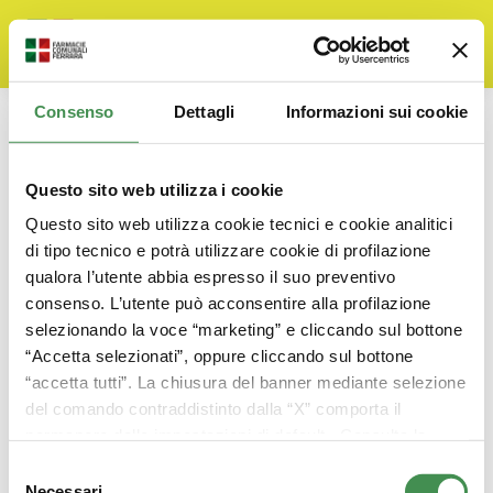
Consenso
Dettagli
Informazioni sui cookie
Tempi costi e indicatori di
realizzazione delle opere
Questo sito web utilizza i cookie
pubbliche
Questo sito web utilizza cookie tecnici e cookie analitici
You are here:
di tipo tecnico e potrà utilizzare cookie di profilazione
Home
Amministrazione Trasparente
qualora l’utente abbia espresso il suo preventivo
consenso. L’utente può acconsentire alla profilazione
selezionando la voce “marketing” e cliccando sul bottone
“Accetta selezionati”, oppure cliccando sul bottone
Tempi, costi e indicatori di realizzazione
“accetta tutti”. La chiusura del banner mediante selezione
delle opere pubbliche
del comando contraddistinto dalla “X” comporta il
By
Alessandra
12 Settembre 2019
permanere delle impostazioni di default. Consulta la
Ultimo aggiornamento Agosto 18th, 2020 alle
cookie policy
per ricevere maggiori informazioni
Selezione
ore 12:52 pmSezione relativa ai tempi, costi e
Necessari