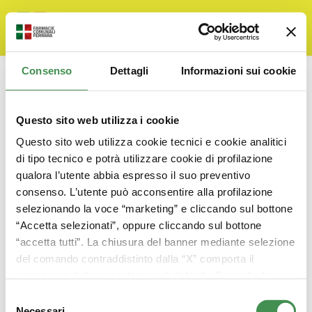
Consenso
Dettagli
Informazioni sui cookie
Titolari di incarichi dirigenziali
(dirigenti non generali)
Questo sito web utilizza i cookie
You are here:
Home
Amministrazione Trasparente
Questo sito web utilizza cookie tecnici e cookie analitici
di tipo tecnico e potrà utilizzare cookie di profilazione
qualora l’utente abbia espresso il suo preventivo
consenso. L’utente può acconsentire alla profilazione
selezionando la voce “marketing” e cliccando sul bottone
Titolari di incarichi dirigenziali
“Accetta selezionati”, oppure cliccando sul bottone
By
Alessandra
29 Agosto 2019
“accetta tutti”. La chiusura del banner mediante selezione
Ultimo aggiornamento Giugno 30th, 2023 alle
del comando contraddistinto dalla “X” comporta il
ore 01:07 pmSezione relativa ai titolari di
permanere delle impostazioni di default. Consulta la
incarichi dirigenziali (dirigenti non generali),
cookie policy
per ricevere maggiori informazioni
come indicato all’art. 14 co.1-bis, co.1-ter e co.
Selezione
1-quinquies del d.lgs. n.…
Necessari