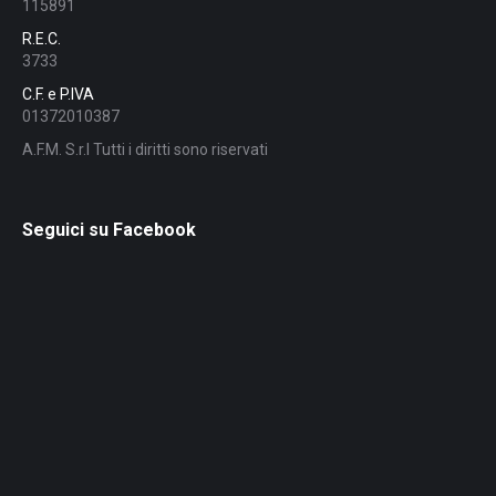
115891
R.E.C.
3733
C.F. e P.IVA
01372010387
A.F.M. S.r.l Tutti i diritti sono riservati
Seguici su Facebook