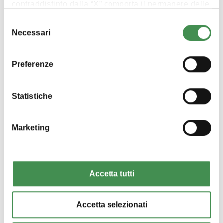
contraddistinto dalla “X” comporta il permanere delle
impostazioni di default. Consulta la
cookie policy
Selezione
per ricevere maggiori informazioni
Necessari
del
consenso
Preferenze
Statistiche
Marketing
Seguici su Facebook
Accetta tutti
Accetta selezionati