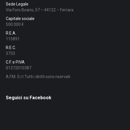
Sede Legale
Via Foro Boario, 57 – 44122 – Ferrara
Capitale sociale
500.000 €
R.E.A.
115891
R.E.C.
3733
C.F. e P.IVA
01372010387
A.F.M. S.r.l Tutti i diritti sono riservati
Seguici su Facebook