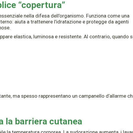
plice “copertura”
o essenziale nella difesa dell’organismo. Funziona come una
sterno: aiuta a trattenere l’idratazione e protegge da agenti
nose.
appare elastica, luminosa e resistente. Al contrario, quando s
tante, ma spesso rappresentano un campanello d’allarme c
a la barriera cutanea
abile la temperatura corporea. La sudorazione aumenta, i lava