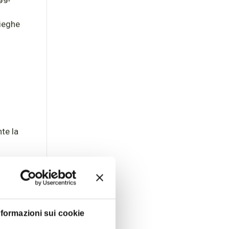
pieghe
nte la
re
nformazioni sui cookie
 pelle