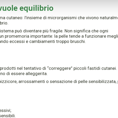
uole equilibrio
ioma cutaneo: l’insieme di microrganismi che vivono natural
brio.
istema può diventare più fragile. Non significa che ogni
un promemoria importante: la pelle tende a funzionare megl
itando eccessi e cambiamenti troppo bruschi.
odotti nel tentativo di “correggere” piccoli fastidi cutanei. 
no di essere alleggerita.
zzicore, arrossamenti o sensazione di pelle sensibilizzata,
ssivi;
ensibili.