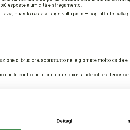
o più esposte a umidità e sfregamento.
uttavia, quando resta a lungo sulla pelle — soprattutto nelle 
azione di bruciore, soprattutto nelle giornate molto calde e
ici o pelle contro pelle può contribuire a indebolire ulteriorme
ppo aggressiva
 a utilizzare prodotti “purificanti” o rinfrescanti. Ma deterge
e l’effetto opposto a quello desiderato.
Dettagli
I
di naturali che proteggono la superficie cutanea, lasciando la