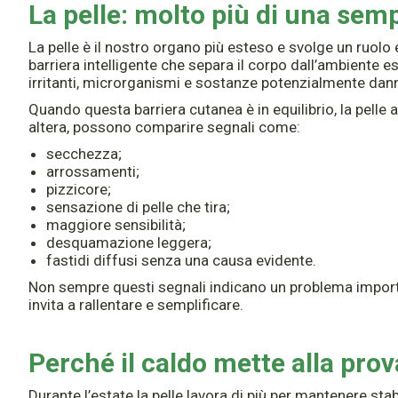
La pelle: molto più di una sem
La pelle è il nostro organo più esteso e svolge un ruol
barriera intelligente che separa il corpo dall’ambiente e
irritanti, microrganismi e sostanze potenzialmente dan
Quando questa barriera cutanea è in equilibrio, la pelle 
altera, possono comparire segnali come:
secchezza;
arrossamenti;
pizzicore;
sensazione di pelle che tira;
maggiore sensibilità;
desquamazione leggera;
fastidi diffusi senza una causa evidente.
Non sempre questi segnali indicano un problema impor
invita a rallentare e semplificare.
Perché il caldo mette alla prov
Durante l’estate la pelle lavora di più per mantenere st