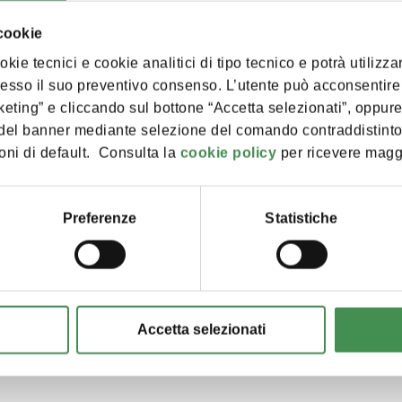
una detersione troppo frequente o troppo intensa che, invece 
 cookie
eamente lucida e disidratata, più reattiva e meno tolleran
kie tecnici e cookie analitici di tipo tecnico e potrà utilizza
resso il suo preventivo consenso. L’utente può acconsentire 
eting” e cliccando sul bottone “Accetta selezionati”, oppure
non significa più benessere
a del banner mediante selezione del comando contraddistinto
ni di default. Consulta la
cookie policy
per ricevere maggi
. Si introducono texture leggere, spray rinfrescanti, doposo
dotti che, se scelti con criterio, possono essere utili, ma c
senza una reale necessità.
ù essenziali e delicate. Non significa rinunciare alla skincar
Preferenze
Statistiche
 passaggi ben tollerati:
Accetta selezionati
.
ort e stabilità.