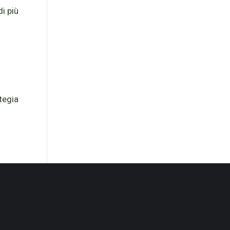
i più
tegia