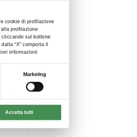
di
te
re cookie di profilazione
alla profilazione
 cliccando sul bottone
 dalla “X” comporta il
ori informazioni
le,
he
e, ma
Marketing
Accetta tutti