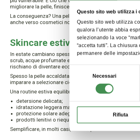
più vulnerabile. È ciò che viene definito
overcleansing
: 
migliorare la pelle, finisce per stressarla.
Questo sito web utilizza i
La conseguenza? Una pelle che può apparire contemporan
anche verso cosmetici normalmente ben accettati.
Questo sito web utilizza coo
qualora l’utente abbia esp
selezionando la voce “mark
Skincare estiva: più prodotti 
“accetta tutti”. La chiusur
permanere delle impostazio
In estate cambiano spesso anche le abitudini cosmetiche
scrub, acque profumate e make-up long lasting. Tutti pro
rischiano di diventare eccessivi quando si accumulano 
Selezione
Spesso la pelle accaldata e stressata gradisce routine pi
del
Necessari
imparare a selezionare ciò che serve davvero.
consenso
Una routine estiva equilibrata dovrebbe puntare su pochi
detersione delicata;
idratazione leggera ma efficace;
protezione solare adeguata;
Rifiuta
prodotti lenitivi o riequilibranti solo quando necessari
Semplificare, in molti casi, aiuta la pelle a ritrovare comf