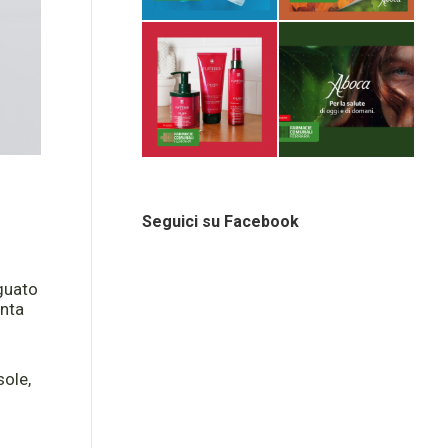
Seguici su Facebook
eguato
onta
o
sole,