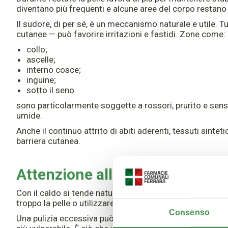
diventano più frequenti e alcune aree del corpo restan
Il sudore, di per sé, è un meccanismo naturale e utile. T
cutanee — può favorire irritazioni e fastidi. Zone come:
collo;
ascelle;
interno cosce;
inguine;
sotto il seno
sono particolarmente soggette a rossori, prurito e sens
umide.
Anche il continuo attrito di abiti aderenti, tessuti sintet
barriera cutanea.
Attenzione alla detersione tro
Con il caldo si tende naturalmente a lavarsi più spesso e
troppo la pelle o utilizzare prodotti aggressivi può aver
Consenso
Una pulizia eccessiva può infatti eliminare parte dei lipi