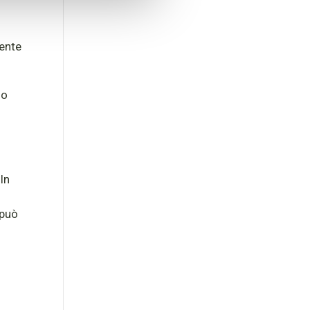
mente
io
In
 può