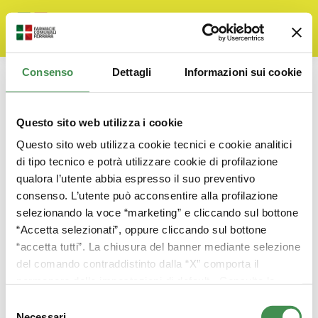
Consenso
Dettagli
Informazioni sui cookie
Titolari di incarichi di
collaborazione o consulenza
Questo sito web utilizza i cookie
You are here:
Home
Amministrazione Trasparente
Questo sito web utilizza cookie tecnici e cookie analitici
di tipo tecnico e potrà utilizzare cookie di profilazione
qualora l’utente abbia espresso il suo preventivo
consenso. L’utente può acconsentire alla profilazione
Art. 15, c. 1,2
– Obblighi di pubblicazione
selezionando la voce “marketing” e cliccando sul bottone
concernenti i titolari di incarichi dirigenziali e di
“Accetta selezionati”, oppure cliccando sul bottone
collaborazione o consulenza
“accetta tutti”. La chiusura del banner mediante selezione
del comando contraddistinto dalla “X” comporta il
permanere delle impostazioni di default. Consulta la
Titolari di incarichi di collaborazione o
cookie policy
per ricevere maggiori informazioni
consulenza
Selezione
Necessari