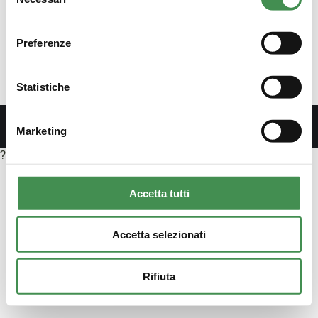
del
By
Alessandra
28 Agosto 2019
consenso
Ultimo aggiornamento Maggio 29th, 2026 alle
ore 12:22 pmIn questa sezione sono pubblicati,
Preferenze
in tabelle, gli incarichi di collaborazione,
consulenza, e professionali, così come
disposto dall’Art. 15-bis, c. 1, d.lgs.…
Statistiche
Marketing
?>
Accetta tutti
Accetta selezionati
Rifiuta